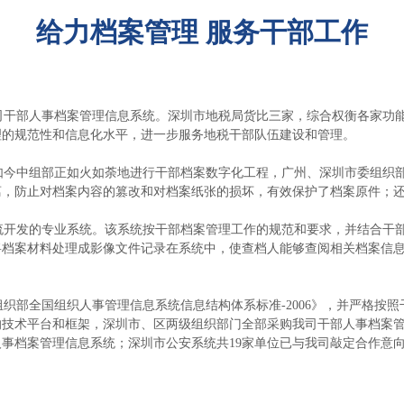
给力档案管理 服务干部工作
司干部人事档案管理信息系统。深圳市地税局货比三家，综合权衡各家功
理的规范性和信息化水平，进一步服务地税干部队伍建设和管理。
今中组部正如火如荼地进行干部档案数字化工程，广州、深圳市委组织部
离，防止对档案内容的篡改和对档案纸张的损坏，有效保护了档案原件；
开发的专业系统。该系统按干部档案管理工作的规范和要求，并结合干部
将档案材料处理成影像文件记录在系统中，使查档人能够查阅相关档案信
部全国组织人事管理信息系统信息结构体系标准-2006》，并严格按
的技术平台和框架，深圳市、区两级组织部门全部采购我司干部人事档案
人事档案管理信息系统；深圳市公安系统共19家单位已与我司敲定合作意