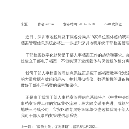
来源:
|
作者:
admin
|
发布时间:
2014-07-18
|
2948
次浏览
近日，深圳市地税局及下属各分局共19家单位整体签约我
档案管理信息系统必将进一步提升深圳地税系统干部档案管
干部档案数字化趋势是干部人事档案工作的趋势和要求。如
过建立干部电子档案，不但实现了查阅载体与保管载体相分
我司干部人事档案管理信息系统正是应干部档案数字化潮流
的大量数据有效组织起来，并利用扫描仪、数码相机等设备
做好干部电子档案的保密和保护。
正是由于我司干部人事档案管理信息系统符合《中共中央组织
事档案管理工作的实际业务流程，最大限度采用先进、成熟
地铁三号线公司，宝安区教育局等16家单位也选择我司干部
我司干部人事档案管理信息系统。
上一篇：
“聚势为先，谋划新篇”，盛凯&锐科202......