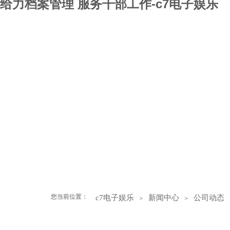
给力档案管理 服务干部工作-c7电子娱乐
c7电子娱乐
关于盛凯
ict服务
集成设计
集成设计详情
设备供应
设备供应详情
软件产品
成功案例
新闻中心
c7电子娱乐的招贤纳
您当前位置：
c7电子娱乐
新闻中心
公司动态
＞
＞