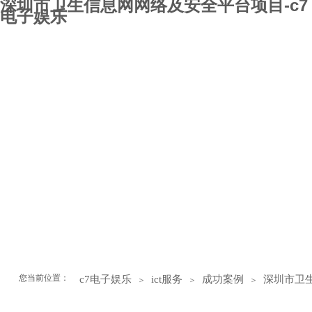
深圳市卫生信息网网络及安全平台项目-c7
电子娱乐
c7电子娱乐
关于盛凯
ict服务
集成设计
集成设计详情
设备供应
设备供应详情
软件产品
成功案例
新闻中心
c7电子娱乐的招贤纳士
您当前位置：
c7电子娱乐
ict服务
成功案例
深圳市卫
＞
＞
＞