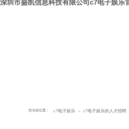
深圳市盛凯信息科技有限公司c7电子娱乐官
c7电子娱乐
关于盛凯
ict服务
集成设计
集成设计详情
设备供应
设备供应详情
软件产品
成功案例
新闻中心
c7电子娱乐的招贤纳
您当前位置：
c7电子娱乐
c7电子娱乐的人才招聘
＞