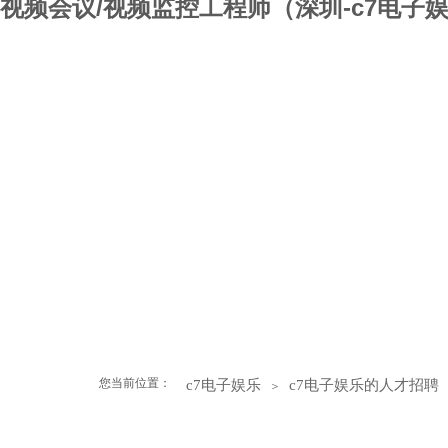
视频会议/视频监控工程师（深圳-c7电子
c7电子娱乐
关于盛凯
ict服务
集成设计
集成设计详情
设备供应
设备供应详情
软件产品
成功案例
新闻中心
c7电子娱乐的招贤纳
您当前位置：
c7电子娱乐
c7电子娱乐的人才招聘
＞