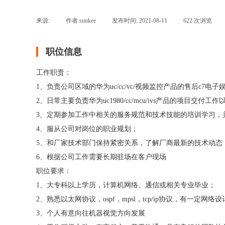
来源:
|
作者:
sunkee
|
发布时间:
2021-08-11
|
622
次浏览
职位信息
工作职责：
1、负责公司区域的华为uc/cc/vc/视频监控产品的售后c7电
2、日常主要负责华为uc1980/cc/mcu/ivs产品的项目交付
3、定期参加工作中相关的服务规范和技术技能的培训学习，
4、服从公司对岗位的职业规划；
5、和厂家技术部门保持紧密关系，了解厂商最新的技术动态
6、根据公司工作需要长期驻场在客户现场
职位要求：
1、大专科以上学历，计算机网络、通信或相关专业毕业；
2、熟悉以太网协议，ospf，mpsl，tcp/ip协议，有一定网
3、个人有意向往机器视觉方向发展